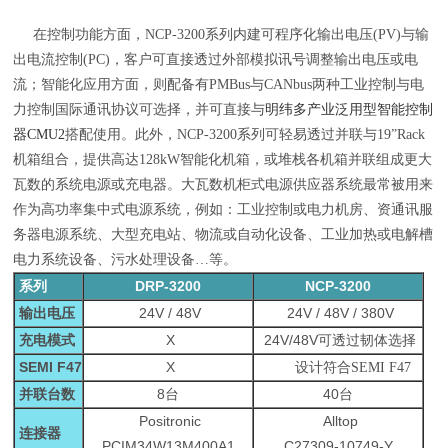
在控制功能方面，NCP-3200系列内建可程序化输出电压(PV)与输
出电流控制(PC)，客户可直接透过外部模拟讯号调整输出电压或电
流；智能化应用方面，则配备有PMBus与CANbus两种工业控制与电
力控制国际通讯协议可选择，并可直接与
明纬多产业泛用型智能控制
器CMU2
搭配使用。此外，NCP-3200系列可轻易透过并联与19”Rack
机箱组合，提供高达128kW智能化机箱，或堆栈各机箱并联组成更大
瓦数的系统电源或充电器。大瓦数机柜式电源供应器系统最常被用来
作为高功率集中式电源系统，例如：工业控制或电力机房、资通讯服
务器电源系统、大型充电站、物流或自动化设备、工业加热或电解槽
电力系统设备、污水处理设备…等。
系列
DRP-3200
NCP-3200
输出电压
24V / 48V
24V / 48V / 380V
充电模式
X
24V/48V可透过韧体选择
SEMI F47
X
设计符合SEMI F47
并联台数
8台
40台
Positronic
Alltop
连接器
PCIM34W13M400A1
C27309-10749-Y